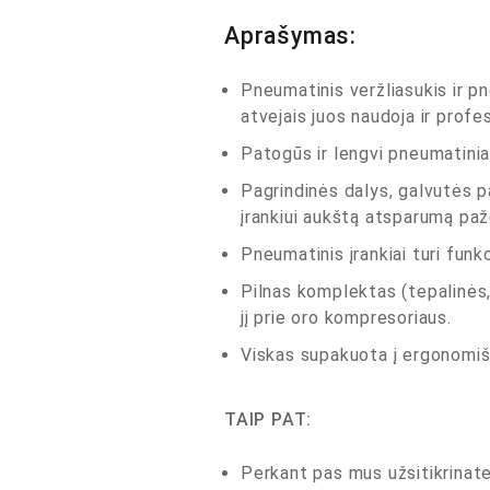
Aprašymas:
Pneumatinis veržliasukis ir p
atvejais juos naudoja ir profes
Patogūs ir lengvi pneumatiniai
Pagrindinės dalys, galvutės pa
įrankiui aukštą atsparumą pa
Pneumatinis įrankiai turi funkc
Pilnas komplektas (tepalinės, a
jį prie oro kompresoriaus.
Viskas supakuota į ergonomiš
TAIP PAT:
Perkant pas mus užsitikrinate 