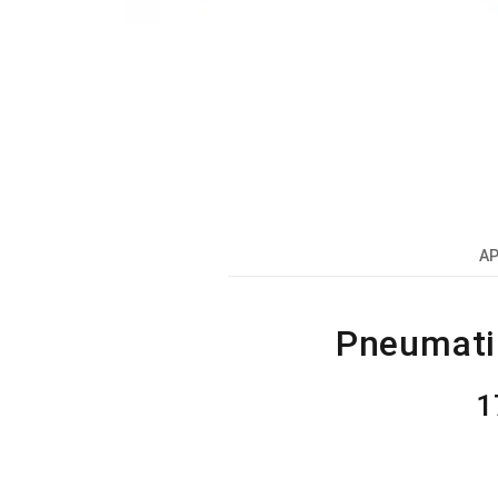
A
Pneumatin
1