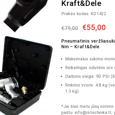
Kraft&Dele
Prekės kodas:
KD1422
€
55,00
€
79,00
Pneumatinis veržliasuki
Nm – Kraft&Dele
Maksimalus sukimo mom
Reikalingas vidutinis oro
Darbinis slėgis: 90 PSI (6
Rinkinio svoris: 4.8 kg (ve
1.3 kg)
*Jei šiuo metu jūsų norimo 
paštu:
info@rstechnika.lt
,