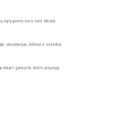
ų sąlygomis nors tam tikrais
 oksidacijai, dilimui ir suteikia
ą iškart galėsite dirbti prijungę