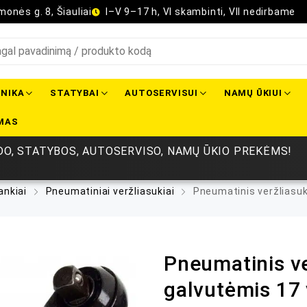
onės g. 8, Šiauliai
I–V 9–17 h, VI skambinti, VII nedirbame
NIKA
STATYBAI
AUTOSERVISUI
NAMŲ ŪKIUI
MAS
O, STATYBOS, AUTOSERVISO, NAMŲ ŪKIO PREKĖMS!
ankiai
Pneumatiniai veržliasukiai
Pneumatinis veržliasuki
Pneumatinis ver
galvutėmis 17