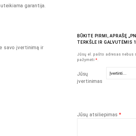
uteikiama garantija.
BŪKITE PIRMI, APRAŠĘ „P
TERKŠLE IR GALVUTĖMIS 1
e savo įvertinimą ir
Jūsų el. pašto adresas nebus 
pažymėti
*
.
Jūsų
įvertinimas
Jūsų atsiliepimas
*