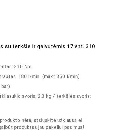
s su terkšle ir galvutėmis 17 vnt. 310
entas: 310 Nm
 srautas: 180 l/min (max.: 350 l/min)
 bar)
ržliasukio svoris: 2.3 kg / terkšlės svoris:
produkto nėra, atsiųskite užklausą el.
 galbūt produktas jau pakeliui pas mus!