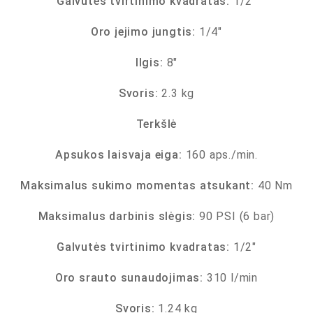
Galvutės tvirtinimo kvadratas:
1/2″
Oro įejimo jungtis:
1/4″
Ilgis:
8″
Svoris:
2.3 kg
Terkšlė
Apsukos laisvaja eiga:
160 aps./min.
Maksimalus sukimo momentas atsukant:
40 Nm
Maksimalus darbinis slėgis:
90 PSI (6 bar)
Galvutės tvirtinimo kvadratas:
1/2″
Oro srauto sunaudojimas:
310 l/min
Svoris:
1.24 kg