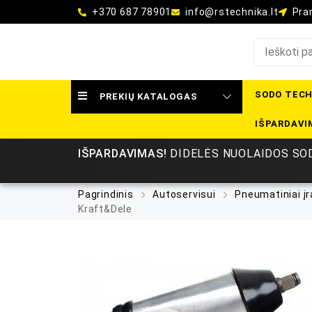
+370 687 78901
info@rstechnika.lt
Pram
SODO TECH
PREKIŲ KATALOGAS
IŠPARDAVI
IŠPARDAVIMAS!
DIDELĖS NUOLAIDOS SOD
Pagrindinis
Autoservisui
Pneumatiniai įr
Kraft&Dele