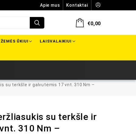
Apie mus
Kontaktai
€
0,00
ŽEMĖS ŪKIUI
LAISVALAIKIUI
s su terkšle ir galvutėmis 17 vnt. 310 Nm –
žliasukis su terkšle ir
 vnt. 310 Nm –