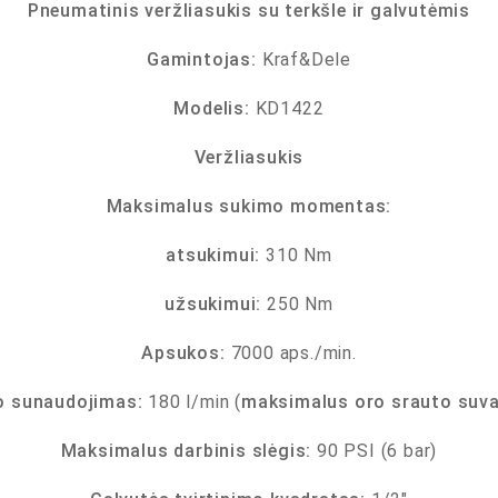
Pneumatinis veržliasukis su terkšle ir galvutėmis
Gamintojas:
Kraf&Dele
Modelis:
KD1422
Veržliasukis
Maksimalus sukimo momentas:
atsukimui:
310 Nm
užsukimui:
250 Nm
Apsukos:
7000 aps./min.
to sunaudojimas:
180 l/min (
maksimalus oro srauto suva
Maksimalus darbinis slėgis:
90 PSI (6 bar)