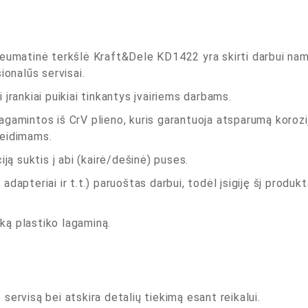
neumatinė terkšlė Kraft&Dele KD1422 yra skirti darbui nam
ionalūs servisai.
 įrankiai puikiai tinkantys įvairiems darbams.
gamintos iš CrV plieno, kuris garantuoja atsparumą korozijai,
žeidimams.
iją suktis į abi (kairė/dešinė) puses.
dapteriai ir t.t.) paruoštas darbui, todėl įsigiję šį produkt
ką plastiko lagaminą.
servisą bei atskira detalių tiekimą esant reikalui.