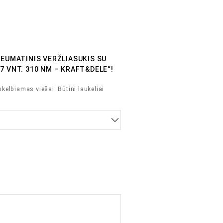
NEUMATINIS VERŽLIASUKIS SU
7 VNT. 310 NM – KRAFT&DELE“!
skelbiamas viešai.
Būtini laukeliai