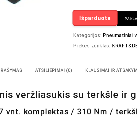
Išparduota
PAKLA
Kategorijos:
Pneumatiniai v
Prekės ženklas:
KRAFT&D
PRAŠYMAS
ATSILIEPIMAI (0)
KLAUSIMAI IR ATSAKY
is veržliasukis su terkšle ir 
7 vnt. komplektas / 310 Nm / terkš