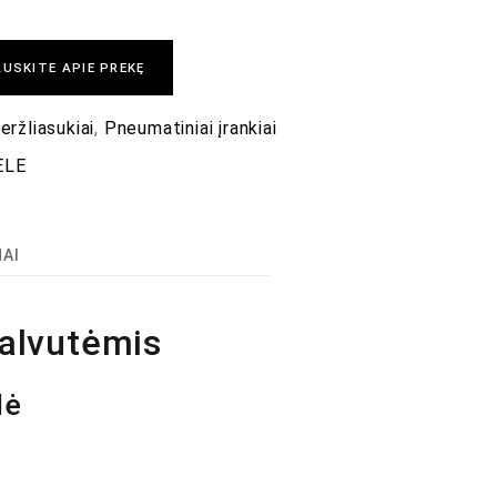
USKITE APIE PREKĘ
eržliasukiai
,
Pneumatiniai įrankiai
ELE
MAI
galvutėmis
lė