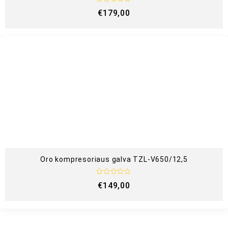
Į
€
179,00
v
e
r
t
i
n
i
m
a
s
:
0
i
š
5
Oro kompresoriaus galva TZL-V650/12,5
Į
€
149,00
v
e
r
t
i
n
i