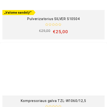
„Valome sandėlį!“
Pulverizatorius SILVER S10504
Į
€
29,00
€
25,00
v
e
r
t
i
n
i
m
a
s
:
0
i
š
5
Kompresoriaus galva TZL-W1060/12,5