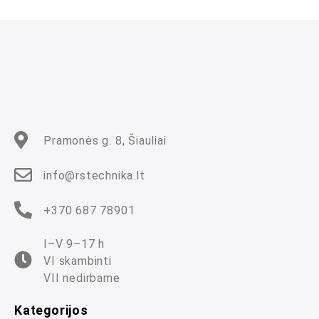
m
a
s
:
0
i
š
5
Pramonės g. 8, Šiauliai
info@rstechnika.lt
+370 687 78901
I–V 9–17 h
VI skambinti
VII nedirbame
Kategorijos