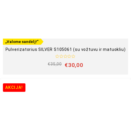
„Valome sandėlį!“
Pulverizatorius SILVER S105061 (su vožtuvu ir matuokliu)
Į
€
35,00
€
30,00
v
e
r
t
i
n
AKCIJA!
i
m
a
s
:
0
i
š
5