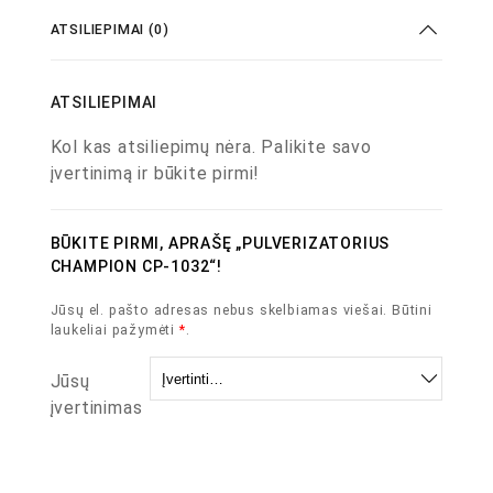
ATSILIEPIMAI (0)
ATSILIEPIMAI
Kol kas atsiliepimų nėra. Palikite savo
įvertinimą ir būkite pirmi!
BŪKITE PIRMI, APRAŠĘ „PULVERIZATORIUS
CHAMPION CP-1032“!
Jūsų el. pašto adresas nebus skelbiamas viešai.
Būtini
laukeliai pažymėti
*
.
Jūsų
įvertinimas