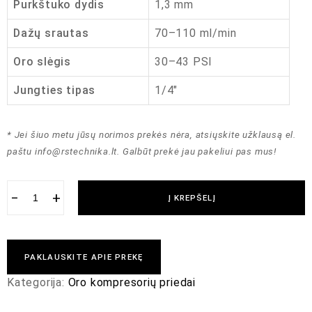
Purkštuko dydis
1,3 mm
Dažų srautas
70–110 ml/min
Oro slėgis
30–43 PSI
Jungties tipas
1/4″
* Jei šiuo metu jūsų norimos prekės nėra, atsiųskite užklausą el.
paštu
info@rstechnika.lt
. Galbūt prekė jau pakeliui pas mus!
−
+
Į KREPŠELĮ
PAKLAUSKITE APIE PREKĘ
Kategorija:
Oro kompresorių priedai