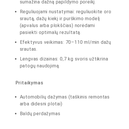
sumažina dažną papildymo poreikį.
Reguliuojami nustatymai: reguliuokite oro
srautą, dažų kiekį ir purškimo modelį
(apvalus arba plokščias) norėdami
pasiekti optimalų rezultatą.
Efektyvus veikimas: 70–110 ml/min dažų
srautas.
Lengvas dizainas: 0,7 kg svoris užtikrina
patogų naudojimą.
Pritaikymas
Automobilių dažymas (taškinis remontas
arba didesni plotai)
Baldų perdažymas