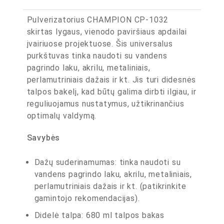
Pulverizatorius CHAMPION CP-1032
skirtas lygaus, vienodo paviršiaus apdailai
įvairiuose projektuose. Šis universalus
purkštuvas tinka naudoti su vandens
pagrindo laku, akrilu, metaliniais,
perlamutriniais dažais ir kt. Jis turi didesnės
talpos bakelį, kad būtų galima dirbti ilgiau, ir
reguliuojamus nustatymus, užtikrinančius
optimalų valdymą.
Savybės
Dažų suderinamumas: tinka naudoti su
vandens pagrindo laku, akrilu, metaliniais,
perlamutriniais dažais ir kt. (patikrinkite
gamintojo rekomendacijas).
Didelė talpa: 680 ml talpos bakas